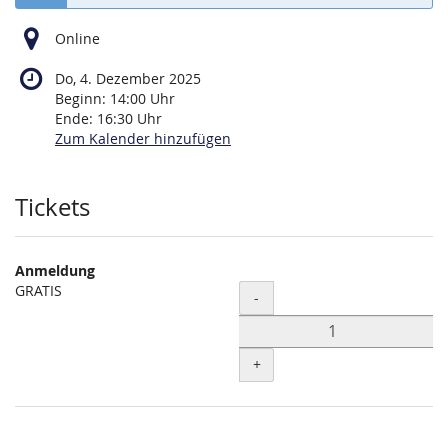
Online
Do, 4. Dezember 2025
Beginn:
14:00
Uhr
Ende:
16:30
Uhr
Zum Kalender hinzufügen
Produkte
Tickets
Anmeldung
GRATIS
Menge
-
+