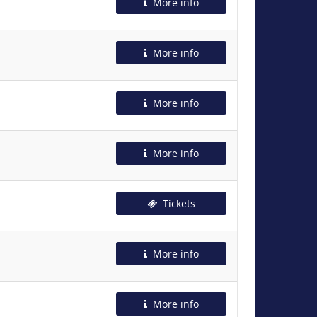
More info
More info
More info
More info
Tickets
More info
More info