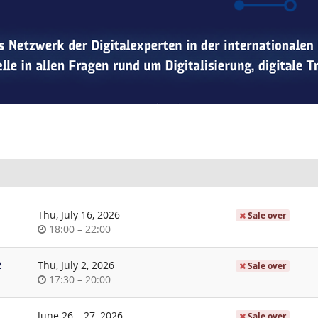
Thu, July 16, 2026
Sale over
Time
until
18:00
–
22:00
of
day
2
Thu, July 2, 2026
Sale over
Time
until
17:30
–
20:00
of
day
until
June 26
–
27, 2026
Sale over